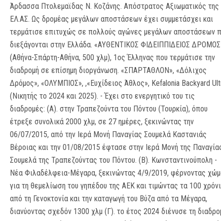
Άρδασσα Πτολεμαϊδας Ν. Κοζάνης. Απόστρατος Αξιωματικός της
ΕΛ.ΑΣ. Ως δρομέας μεγάλων αποστάσεων έχει συμμετάσχει και
τερμάτισε επιτυχώς σε πολλούς αγώνες μεγάλων αποστάσεων 
διεξάγονται στην Ελλάδα. «ΑΥΘΕΝΤΙΚΟΣ ΦΙΔΕΙΠΠΙΔΕΙΟΣ ΔΡΟΜΟΣ
(Αθήνα-Σπάρτη-Αθήνα, 500 χλμ), 1ος Έλληνας που τερμάτισε την
διαδρομή σε επίσημη διοργάνωση. «ΣΠΑΡΤΑΘΛΟΝ», «Δόλιχος
Δρόμος», «ΟΛΥΜΠΙΟΣ», ,«Ευχίδειος Άθλος», Kefalonia Backyard Ult
(Νικητής το 2024 και 2025). - Έχει στο ενεργητικό του τις
διαδρομές: (Α). στην Τραπεζούντα του Πόντου (Τουρκία), όπου
έτρεξε συνολικά 2000 χλμ, σε 27 ημέρες, ξεκινώντας την
06/07/2015, από την Ιερά Μονή Παναγίας Σουμελά Καστανιάς
Βέροιας και την 01/08/2015 έφτασε στην Ιερά Μονή της Παναγία
Σουμελά της Τραπεζούντας του Πόντου. (Β). Κωνσταντινούπολη -
Νέα Φιλαδέλφεια-Μέγαρα, ξεκινώντας 4/9/2019, φέρνοντας χώμ
για τη θεμελίωση του γηπέδου της ΑΕΚ και τιμώντας τα 100 χρόν
από τη Γενοκτονία και την καταγωγή του Βύζα από τα Μέγαρα,
διανύοντας σχεδόν 1300 χλμ (Γ). το έτος 2024 διένυσε τη διαδρο