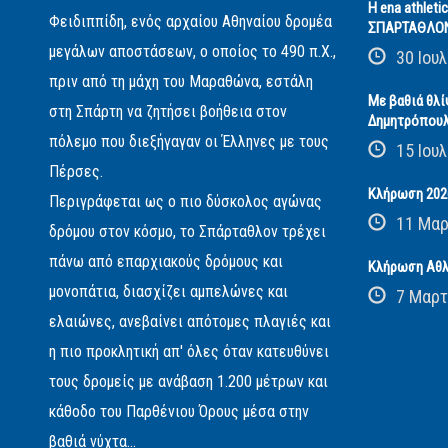
Η ena athleti
Φειδιππίδη, ενός αρχαίου Αθηναίου δρομέα
ΣΠΑΡΤΑΘΛΟ
μεγάλων αποστάσεων, ο οποίος το 490 π.Χ.,
30 Ιουλ
πριν από τη μάχη του Μαραθώνα, εστάλη
Με βαθιά θλί
στη Σπάρτη να ζητήσει βοήθεια στον
Δημητρόπου
πόλεμο που διεξήγαγαν οι Έλληνες με τους
15 Ιουλ
Πέρσες.
Κλήρωση 2026
Περιγράφεται ως ο πιο δύσκολος αγώνας
11 Μαρ
δρόμου στον κόσμο, το Σπάρταθλον τρέχει
πάνω από επαρχιακούς δρόμους και
Κλήρωση Αθλ
μονοπάτια, διασχίζει αμπελώνες και
7 Μαρτ
ελαιώνες, ανεβαίνει απότομες πλαγιές και
η πιο προκλητική απ' όλες όταν κατευθύνει
τους δρομείς με ανάβαση 1.200 μέτρων και
κάθοδο του Παρθένιου Όρους μέσα στην
βαθιά νύχτα...