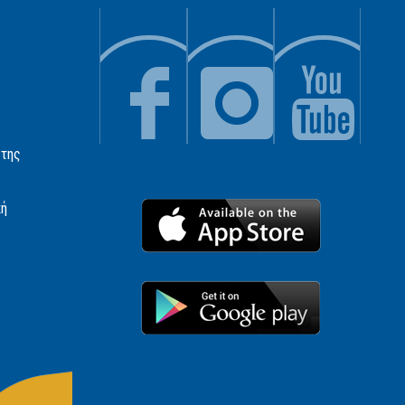
 της
κή