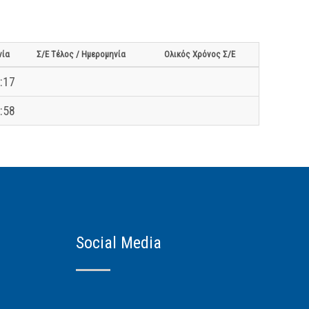
νία
Σ/Ε Τέλος / Ημερομηνία
Ολικός Χρόνος Σ/Ε
:17
:58
Social Media