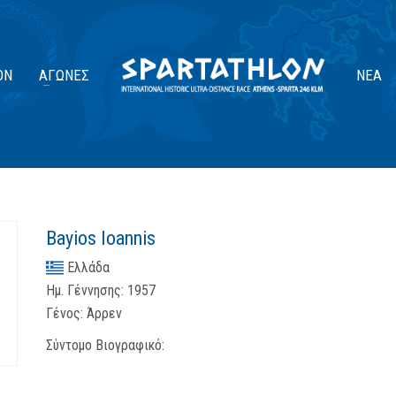
ΟΝ
ΑΓΏΝΕΣ
ΝΈΑ
Bayios Ioannis
Ελλάδα
Ημ. Γέννησης:
1957
Γένος:
Άρρεν
Σύντομο Βιογραφικό: