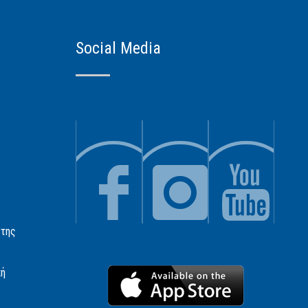
Social Media
 της
κή