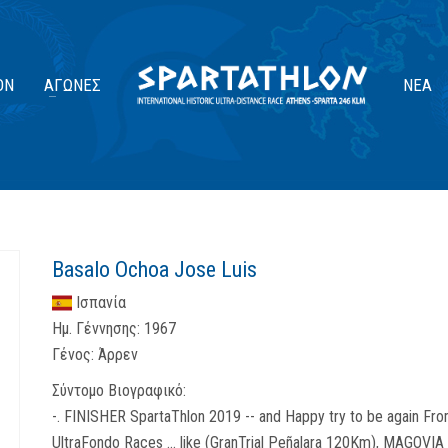
ΟΝ
ΑΓΏΝΕΣ
ΝΈΑ
Basalo Ochoa Jose Luis
Ισπανία
Ημ. Γέννησης:
1967
Γένος:
Άρρεν
Σύντομο Βιογραφικό:
-. FINISHER SpartaThlon 2019 -- and Happy try to be again From 4
UltraFondo Races ... like (GranTrial Peñalara 120Km), MAGOVI