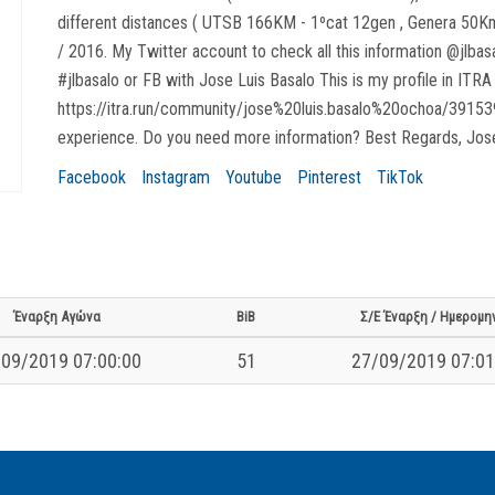
different distances ( UTSB 166KM - 1ºcat 12gen , Genera 50Km,
/ 2016. My Twitter account to check all this information @jlbasa
#jlbasalo or FB with Jose Luis Basalo This is my profile in ITRA
https://itra.run/community/jose%20luis.basalo%20ochoa/391539/
experience. Do you need more information? Best Regards, Jose
Facebook
Instagram
Youtube
Pinterest
TikTok
Έναρξη Αγώνα
BiB
Σ/Ε Έναρξη / Ημερομη
09/2019 07:00:00
51
27/09/2019 07:01