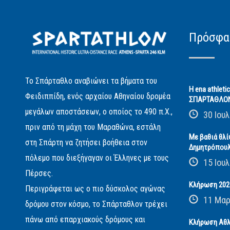
Πρόσφα
Το Σπάρταθλο αναβιώνει τα βήματα του
Η ena athleti
Φειδιππίδη, ενός αρχαίου Αθηναίου δρομέα
ΣΠΑΡΤΑΘΛΟ
μεγάλων αποστάσεων, ο οποίος το 490 π.Χ.,
30 Ιουλ
πριν από τη μάχη του Μαραθώνα, εστάλη
Με βαθιά θλί
στη Σπάρτη να ζητήσει βοήθεια στον
Δημητρόπου
πόλεμο που διεξήγαγαν οι Έλληνες με τους
15 Ιουλ
Πέρσες.
Κλήρωση 2026
Περιγράφεται ως ο πιο δύσκολος αγώνας
11 Μαρ
δρόμου στον κόσμο, το Σπάρταθλον τρέχει
πάνω από επαρχιακούς δρόμους και
Κλήρωση Αθλ