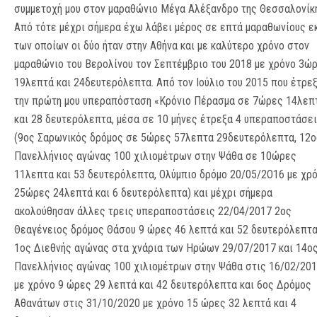
συμμετοχή μου στον μαραθώνιο Μέγα Αλέξανδρο της Θεσσαλονίκ
Από τότε μέχρι σήμερα έχω λάβει μέρος σε επτά μαραθωνίους ε
των οποίων οι δύο ήταν στην Αθήνα και με καλύτερο χρόνο στον
μαραθώνιο του Βερολίνου τον Σεπτέμβριο του 2018 με χρόνο 3ώ
19λεπτά και 24δευτερόλεπτα. Από τον Ιούλιο του 2015 που έτρε
την πρώτη μου υπεραπόσταση «Κρόνιο Πέρασμα σε 7ώρες 14λεπ
και 28 δευτερόλεπτα, μέσα σε 10 μήνες έτρεξα 4 υπεραποστάσει
(9ος Σαρωνικός δρόμος σε 5ώρες 57λεπτα 29δευτερόλεπτα, 12ο
Πανελλήνιος αγώνας 100 χιλιομέτρων στην Ψάθα σε 10ώρες
11λεπτα και 53 δευτερόλεπτα, Ολύμπιο δρόμο 20/05/2Ο16 με χρ
25ώρες 24λεπτά και 6 δευτερόλεπτα) και μέχρι σήμερα
ακολούθησαν άλλες τρεις υπεραποστάσεις 22/04/2017 2ος
Θεαγένειος δρόμος Θάσου 9 ώρες 46 λεπτά και 52 δευτερόλεπτα
1ος Διεθνής αγώνας στα χνάρια των Ηρώων 29/07/2017 και 14ο
Πανελλήνιος αγώνας 100 χιλιομέτρων στην Ψάθα στις 16/02/20
με χρόνο 9 ώρες 29 λεπτά και 42 δευτερόλεπτα και 6ος Δρόμος
Αθανάτων στις 31/10/2020 με χρόνο 15 ώρες 32 λεπτά και 4