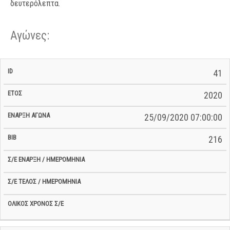
δευτερόλεπτα.
Αγώνες:
Σ/Ε Έναρξη
Ολικός
41
Έναρξη
Σ/Ε Τέλος /
ID
Έτος
BiB
/
Χρόνος
Αγώνα
Ημερομηνία
Ημερομηνία
Σ/Ε
2020
25/09/2020 07:00:00
216