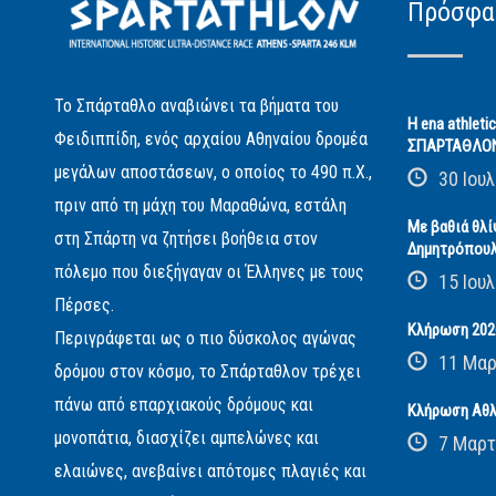
Πρόσφα
Το Σπάρταθλο αναβιώνει τα βήματα του
Η ena athleti
Φειδιππίδη, ενός αρχαίου Αθηναίου δρομέα
ΣΠΑΡΤΑΘΛΟ
μεγάλων αποστάσεων, ο οποίος το 490 π.Χ.,
30 Ιουλ
πριν από τη μάχη του Μαραθώνα, εστάλη
Με βαθιά θλί
στη Σπάρτη να ζητήσει βοήθεια στον
Δημητρόπου
πόλεμο που διεξήγαγαν οι Έλληνες με τους
15 Ιουλ
Πέρσες.
Κλήρωση 2026
Περιγράφεται ως ο πιο δύσκολος αγώνας
11 Μαρ
δρόμου στον κόσμο, το Σπάρταθλον τρέχει
πάνω από επαρχιακούς δρόμους και
Κλήρωση Αθλ
μονοπάτια, διασχίζει αμπελώνες και
7 Μαρτ
ελαιώνες, ανεβαίνει απότομες πλαγιές και