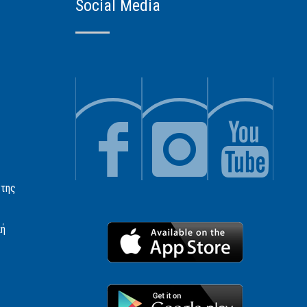
Social Media
 της
κή