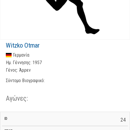
Witzko Otmar
Γερμανία
Ημ. Γέννησης:
1957
Γένος:
Άρρεν
Σύντομο Βιογραφικό:
Αγώνες:
Σ/Ε Έναρξη
Ολικός
24
Έναρξη
Σ/Ε Τέλος /
ID
Έτος
BiB
/
Χρόνος
Αγώνα
Ημερομηνία
Ημερομηνία
Σ/Ε