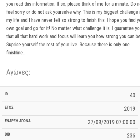
you read this information. If so, please think of me for a minute. Do n
feel sorry or do not ask yourselve why. This is my biggest challenge 
my life and I have never felt so strong to finish this. I hope you find y
own goal and go for it! No matter what challenge it is. I guarantee yo
that all that hard work and focus will learn you how strong you can be
Suprise yourself the rest of your live. Because there is only one
finishline..
Αγώνες:
Σ/Ε Έναρξη
Ολικός
40
Έναρξη
Σ/Ε Τέλος /
ID
Έτος
BiB
/
Χρόνος
Αγώνα
Ημερομηνία
Ημερομηνία
Σ/Ε
2019
27/09/2019 07:00:00
236