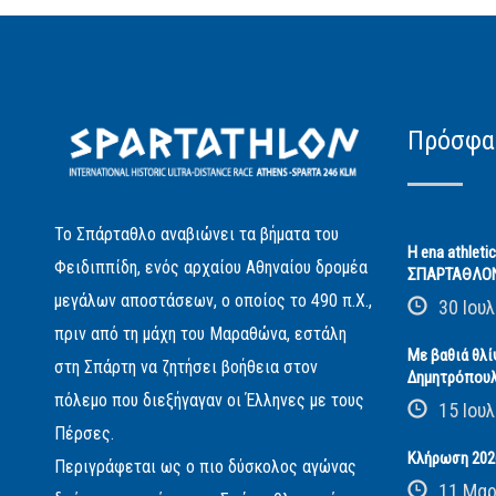
Πρόσφα
Το Σπάρταθλο αναβιώνει τα βήματα του
Η ena athleti
Φειδιππίδη, ενός αρχαίου Αθηναίου δρομέα
ΣΠΑΡΤΑΘΛΟ
μεγάλων αποστάσεων, ο οποίος το 490 π.Χ.,
30 Ιουλ
πριν από τη μάχη του Μαραθώνα, εστάλη
Με βαθιά θλί
στη Σπάρτη να ζητήσει βοήθεια στον
Δημητρόπου
πόλεμο που διεξήγαγαν οι Έλληνες με τους
15 Ιουλ
Πέρσες.
Κλήρωση 2026
Περιγράφεται ως ο πιο δύσκολος αγώνας
11 Μαρ