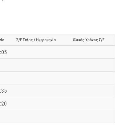
νία
Σ/Ε Τέλος / Ημερομηνία
Ολικός Χρόνος Σ/Ε
:05
:35
:20