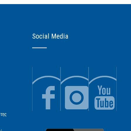
Social Media
 της