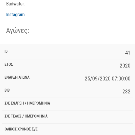
Badwater.
Instagram
Αγώνες:
Σ/Ε Έναρξη
Ολικός
41
Έναρξη
Σ/Ε Τέλος /
ID
Έτος
BiB
/
Χρόνος
Αγώνα
Ημερομηνία
Ημερομηνία
Σ/Ε
2020
25/09/2020 07:00:00
232