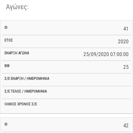
Αγώνες:
Σ/Ε Έναρξη
Ολικός
41
Έναρξη
Σ/Ε Τέλος /
ID
Έτος
BiB
/
Χρόνος
Αγώνα
Ημερομηνία
Ημερομηνία
Σ/Ε
2020
25/09/2020 07:00:00
25
42