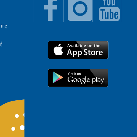
 της
κή