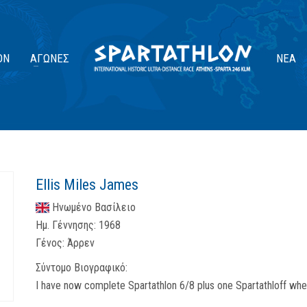
ΟΝ
ΑΓΏΝΕΣ
ΝΈΑ
Ellis Miles James
Ηνωμένο Βασίλειο
Ημ. Γέννησης:
1968
Γένος:
Άρρεν
Σύντομο Βιογραφικό:
I have now complete Spartathlon 6/8 plus one Spartathloff whe