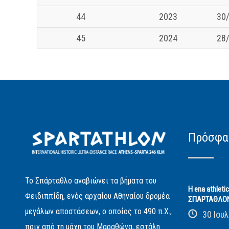
44
2023
30/
45
2024
28/
Πρόσφα
Το Σπάρταθλο αναβιώνει τα βήματα του
Η ena athleti
Φειδιππίδη, ενός αρχαίου Αθηναίου δρομέα
ΣΠΑΡΤΑΘΛΟ
μεγάλων αποστάσεων, ο οποίος το 490 π.Χ.,
30 Ιουλ
πριν από τη μάχη του Μαραθώνα, εστάλη