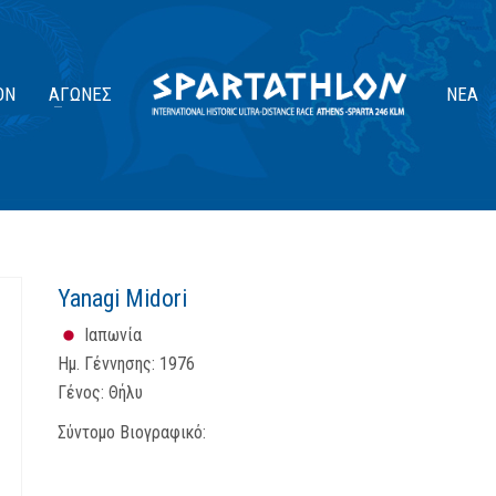
ΟΝ
ΑΓΏΝΕΣ
ΝΈΑ
Yanagi Midori
Ιαπωνία
Ημ. Γέννησης:
1976
Γένος:
Θήλυ
Σύντομο Βιογραφικό: