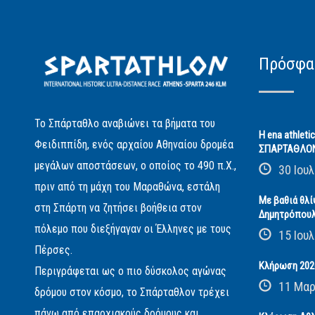
Πρόσφα
Το Σπάρταθλο αναβιώνει τα βήματα του
Η ena athleti
Φειδιππίδη, ενός αρχαίου Αθηναίου δρομέα
ΣΠΑΡΤΑΘΛΟ
μεγάλων αποστάσεων, ο οποίος το 490 π.Χ.,
30 Ιουλ
πριν από τη μάχη του Μαραθώνα, εστάλη
Με βαθιά θλί
στη Σπάρτη να ζητήσει βοήθεια στον
Δημητρόπου
πόλεμο που διεξήγαγαν οι Έλληνες με τους
15 Ιουλ
Πέρσες.
Κλήρωση 2026
Περιγράφεται ως ο πιο δύσκολος αγώνας
11 Μαρ
δρόμου στον κόσμο, το Σπάρταθλον τρέχει
πάνω από επαρχιακούς δρόμους και