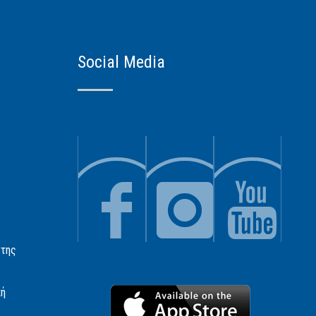
Social Media
 της
κή