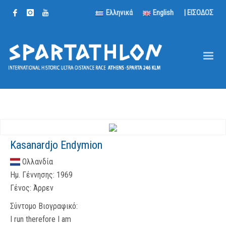
Ελληνικά
English
| ΕΙΣΟΔΟΣ
Kasanardjo Endymion
Ολλανδία
Ημ. Γέννησης:
1969
Γένος:
Άρρεν
Σύντομο Βιογραφικό:
I run therefore I am