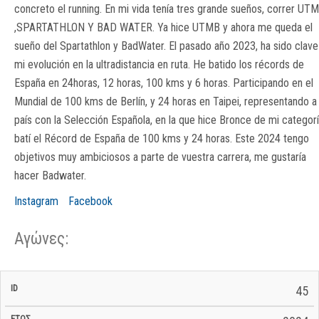
concreto el running. En mi vida tenía tres grande sueños, correr UT
,SPARTATHLON Y BAD WATER. Ya hice UTMB y ahora me queda el
sueño del Spartathlon y BadWater. El pasado año 2023, ha sido clave
mi evolución en la ultradistancia en ruta. He batido los récords de
España en 24horas, 12 horas, 100 kms y 6 horas. Participando en el
Mundial de 100 kms de Berlín, y 24 horas en Taipei, representando a
país con la Selección Española, en la que hice Bronce de mi categorí
batí el Récord de España de 100 kms y 24 horas. Este 2024 tengo
objetivos muy ambiciosos a parte de vuestra carrera, me gustaría
hacer Badwater.
Instagram
Facebook
Αγώνες:
Σ/Ε Έναρξη
Ολικός
45
Έναρξη
Σ/Ε Τέλος /
ID
Έτος
BiB
/
Χρόνος
Αγώνα
Ημερομηνία
Ημερομηνία
Σ/Ε