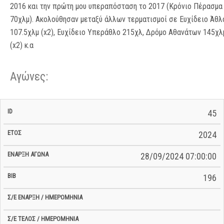
2016 και την πρώτη μου υπεραπόσταση το 2017 (Κρόνιο Πέρασμα
70χλμ). Ακολούθησαν μεταξύ άλλων τερματισμοί σε Ευχίδειο Άθλ
107.5χλμ (x2), Ευχίδειο Υπεράθλο 215χλ, Δρόμο Αθανάτων 145χλ
(x2) κ.α
Αγώνες:
Σ/Ε Έναρξη
Ολικός
45
Έναρξη
Σ/Ε Τέλος /
ID
Έτος
BiB
/
Χρόνος
Αγώνα
Ημερομηνία
Ημερομηνία
Σ/Ε
2024
28/09/2024 07:00:00
196