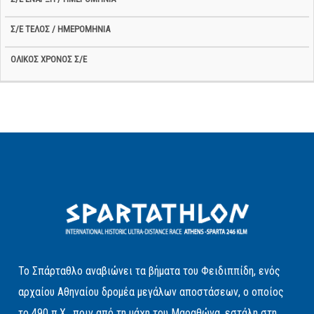
Το Σπάρταθλο αναβιώνει τα βήματα του Φειδιππίδη, ενός
αρχαίου Αθηναίου δρομέα μεγάλων αποστάσεων, ο οποίος
το 490 π.Χ., πριν από τη μάχη του Μαραθώνα, εστάλη στη