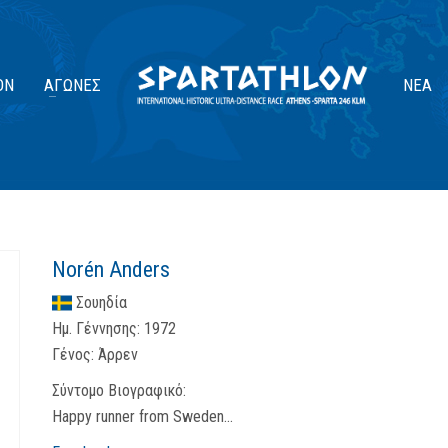
ΟΝ
ΑΓΏΝΕΣ
ΝΈΑ
Norén Anders
Σουηδία
Ημ. Γέννησης:
1972
Γένος:
Άρρεν
Σύντομο Βιογραφικό:
Happy runner from Sweden...