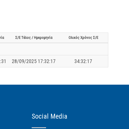
νία
Σ/Ε Τέλος / Ημερομηνία
Ολικός Χρόνος Σ/Ε
:31
28/09/2025 17:32:17
34:32:17
Social Media