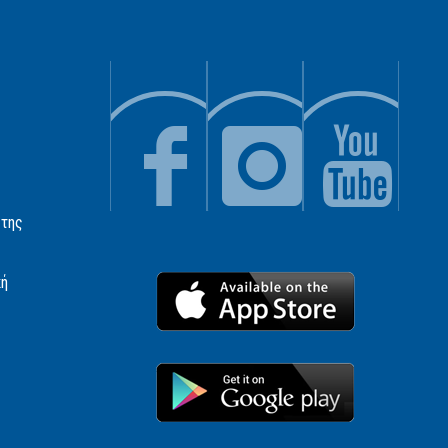
 της
κή