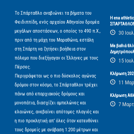
Το Σπάρταθλο αναβιώνει τα βήματα του
Η ena athleti
Φειδιππίδη, ενός αρχαίου Αθηναίου δρομέα
ΣΠΑΡΤΑΘΛΟ
μεγάλων αποστάσεων, ο οποίος το 490 π.Χ.,
30 Ιουλ
πριν από τη μάχη του Μαραθώνα, εστάλη
Με βαθιά θλί
στη Σπάρτη να ζητήσει βοήθεια στον
Δημητρόπου
πόλεμο που διεξήγαγαν οι Έλληνες με τους
15 Ιουλ
Πέρσες.
Κλήρωση 2026
Περιγράφεται ως ο πιο δύσκολος αγώνας
11 Μαρ
δρόμου στον κόσμο, το Σπάρταθλον τρέχει
πάνω από επαρχιακούς δρόμους και
Κλήρωση Αθλ
μονοπάτια, διασχίζει αμπελώνες και
7 Μαρτ
ελαιώνες, ανεβαίνει απότομες πλαγιές και
η πιο προκλητική απ' όλες όταν κατευθύνει
τους δρομείς με ανάβαση 1.200 μέτρων και