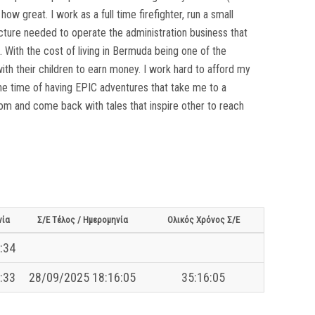
how great. I work as a full time firefighter, run a small
cture needed to operate the administration business that
. With the cost of living in Bermuda being one of the
 with their children to earn money. I work hard to afford my
 the time of having EPIC adventures that take me to a
om and come back with tales that inspire other to reach
νία
Σ/Ε Τέλος / Ημερομηνία
Ολικός Χρόνος Σ/Ε
:34
:33
28/09/2025 18:16:05
35:16:05