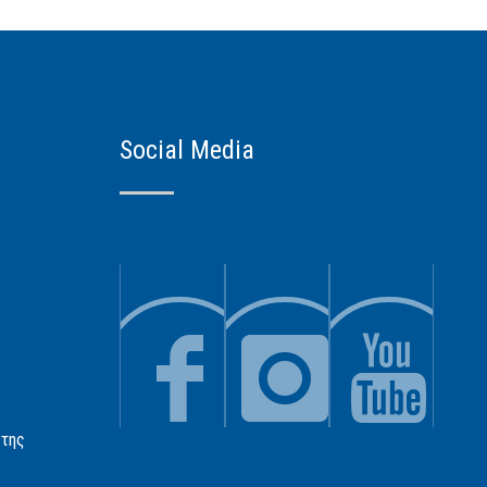
Social Media
 της