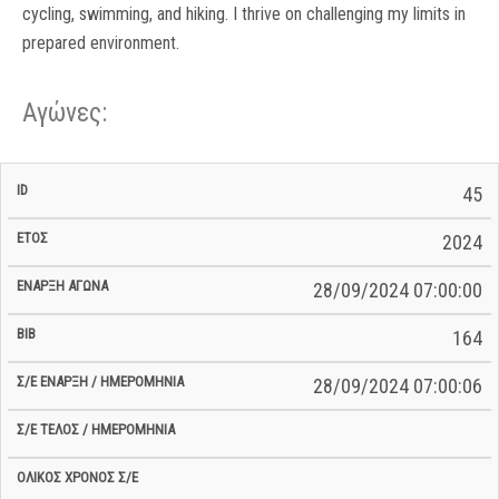
cycling, swimming, and hiking. I thrive on challenging my limits in
prepared environment.
Αγώνες:
Σ/Ε Έναρξη
Ολικός
45
Έναρξη
Σ/Ε Τέλος /
ID
Έτος
BiB
/
Χρόνος
Αγώνα
Ημερομηνία
Ημερομηνία
Σ/Ε
2024
28/09/2024 07:00:00
164
28/09/2024 07:00:06