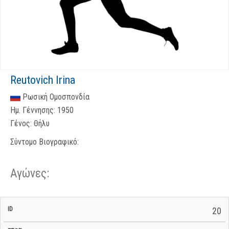
Reutovich Irina
Ρωσική Ομοσπονδία
Ημ. Γέννησης:
1950
Γένος:
Θήλυ
Σύντομο Βιογραφικό:
Αγώνες:
Σ/Ε Έναρξη
Ολικός
20
Έναρξη
Σ/Ε Τέλος /
ID
Έτος
BiB
/
Χρόνος
Αγώνα
Ημερομηνία
Ημερομηνία
Σ/Ε