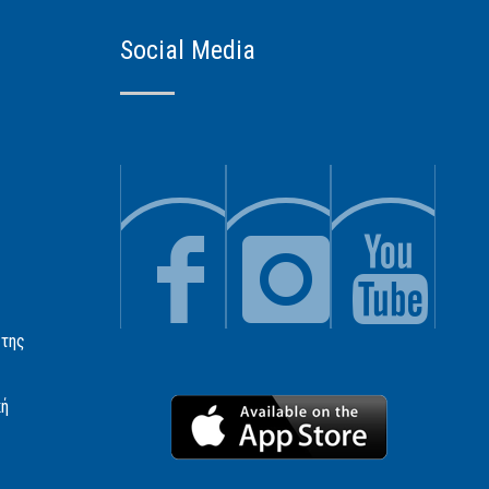
Social Media
 της
κή