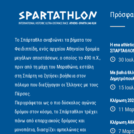
Πρόσφα
Το Σπάρταθλο αναβιώνει τα βήματα του
Η ena athleti
Φειδιππίδη, ενός αρχαίου Αθηναίου δρομέα
ΣΠΑΡΤΑΘΛΟ
μεγάλων αποστάσεων, ο οποίος το 490 π.Χ.,
30 Ιουλ
πριν από τη μάχη του Μαραθώνα, εστάλη
Με βαθιά θλί
στη Σπάρτη να ζητήσει βοήθεια στον
Δημητρόπου
πόλεμο που διεξήγαγαν οι Έλληνες με τους
15 Ιουλ
Πέρσες.
Κλήρωση 2026
Περιγράφεται ως ο πιο δύσκολος αγώνας
11 Μαρ
δρόμου στον κόσμο, το Σπάρταθλον τρέχει
πάνω από επαρχιακούς δρόμους και
Κλήρωση Αθλ
μονοπάτια, διασχίζει αμπελώνες και
7 Μαρτ