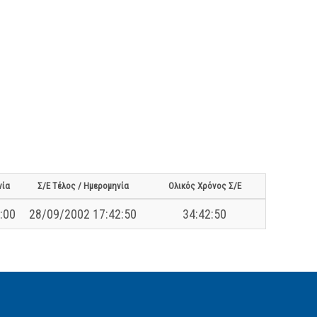
νία
Σ/Ε Τέλος / Ημερομηνία
Ολικός Χρόνος Σ/Ε
:00
28/09/2002 17:42:50
34:42:50