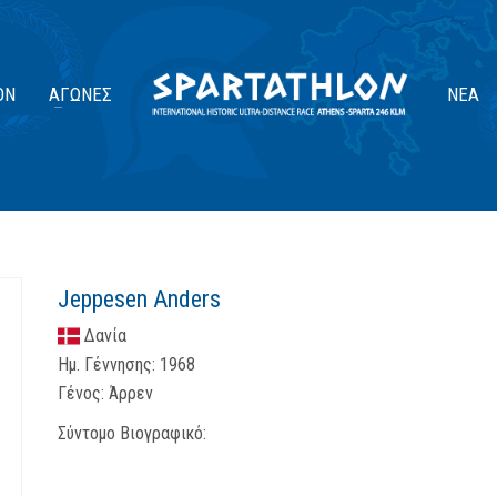
ΟΝ
ΑΓΏΝΕΣ
ΝΈΑ
Jeppesen Anders
Δανία
Ημ. Γέννησης:
1968
Γένος:
Άρρεν
Σύντομο Βιογραφικό: