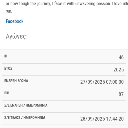
or how tough the journey, I face it with unwavering passion. I love ult
run.
Facebook
Αγώνες:
Σ/Ε Έναρξη
Ολικός
46
Έναρξη
Σ/Ε Τέλος /
ID
Έτος
BiB
/
Χρόνος
Αγώνα
Ημερομηνία
Ημερομηνία
Σ/Ε
2025
27/09/2025 07:00:00
87
28/09/2025 17:44:20