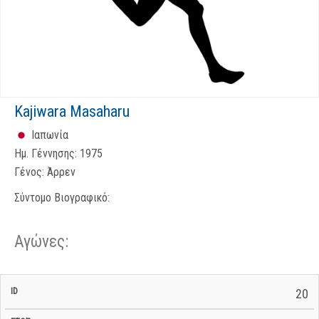
Kajiwara Masaharu
Ιαπωνία
Ημ. Γέννησης:
1975
Γένος:
Άρρεν
Σύντομο Βιογραφικό:
Αγώνες:
Σ/Ε Έναρξη
Ολικός
20
Έναρξη
Σ/Ε Τέλος /
ID
Έτος
BiB
/
Χρόνος
Αγώνα
Ημερομηνία
Ημερομηνία
Σ/Ε