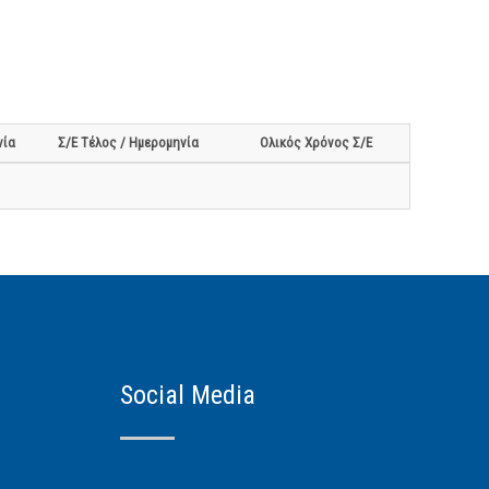
νία
Σ/Ε Τέλος / Ημερομηνία
Ολικός Χρόνος Σ/Ε
Social Media