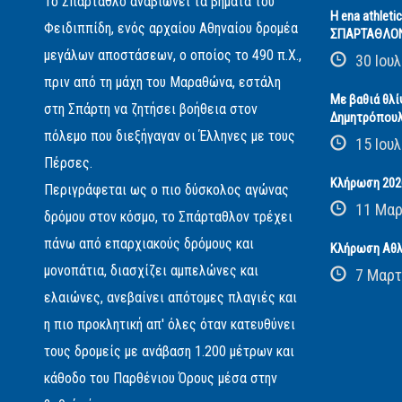
Το Σπάρταθλο αναβιώνει τα βήματα του
Η ena athleti
Φειδιππίδη, ενός αρχαίου Αθηναίου δρομέα
ΣΠΑΡΤΑΘΛΟ
μεγάλων αποστάσεων, ο οποίος το 490 π.Χ.,
30 Ιουλ
πριν από τη μάχη του Μαραθώνα, εστάλη
Με βαθιά θλί
στη Σπάρτη να ζητήσει βοήθεια στον
Δημητρόπου
πόλεμο που διεξήγαγαν οι Έλληνες με τους
15 Ιουλ
Πέρσες.
Κλήρωση 2026
Περιγράφεται ως ο πιο δύσκολος αγώνας
11 Μαρ
δρόμου στον κόσμο, το Σπάρταθλον τρέχει
πάνω από επαρχιακούς δρόμους και
Κλήρωση Αθλ
μονοπάτια, διασχίζει αμπελώνες και
7 Μαρτ
ελαιώνες, ανεβαίνει απότομες πλαγιές και
η πιο προκλητική απ' όλες όταν κατευθύνει
τους δρομείς με ανάβαση 1.200 μέτρων και
κάθοδο του Παρθένιου Όρους μέσα στην