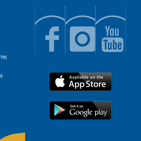
 της
κή