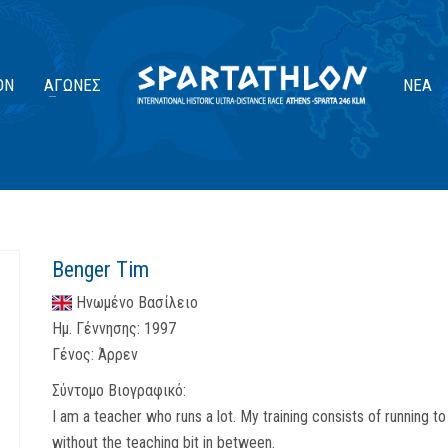
ΟΝ
ΑΓΏΝΕΣ
ΝΈΑ
Benger Tim
Ηνωμένο Βασίλειο
Ημ. Γέννησης:
1997
Γένος:
Άρρεν
Σύντομο Βιογραφικό:
I am a teacher who runs a lot. My training consists of running t
without the teaching bit in between.