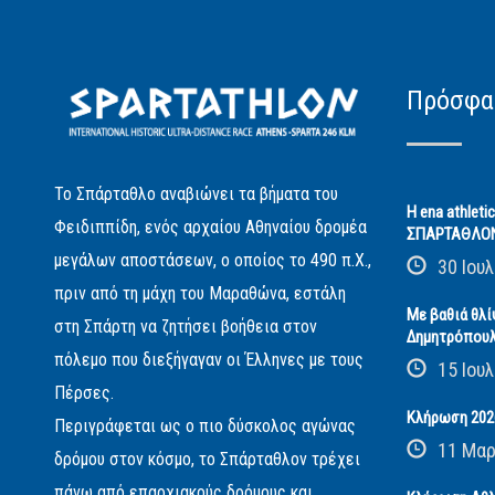
Πρόσφα
Το Σπάρταθλο αναβιώνει τα βήματα του
Η ena athleti
Φειδιππίδη, ενός αρχαίου Αθηναίου δρομέα
ΣΠΑΡΤΑΘΛΟ
μεγάλων αποστάσεων, ο οποίος το 490 π.Χ.,
30 Ιουλ
πριν από τη μάχη του Μαραθώνα, εστάλη
Με βαθιά θλί
στη Σπάρτη να ζητήσει βοήθεια στον
Δημητρόπου
πόλεμο που διεξήγαγαν οι Έλληνες με τους
15 Ιουλ
Πέρσες.
Κλήρωση 2026
Περιγράφεται ως ο πιο δύσκολος αγώνας
11 Μαρ
δρόμου στον κόσμο, το Σπάρταθλον τρέχει
πάνω από επαρχιακούς δρόμους και