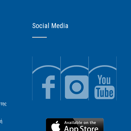
Social Media
 της
κή