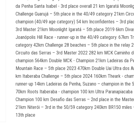
da Penha Santa Isabel - 3rd place overall 21 km Igaratá Moonl
Challenge Guarujá – 5th place in the 40/49 category 21km Cir
champion (40/49 age category) 54 km Inconfidentes – 3rd plac
3rd Master 21km Moonlight Igaratá – 5th place 2019 6km Divas
Joanópolis Hill Race - runner-up in the 40/49 category. 67km T
category 42km Challenge 28 beaches – 5th place in the relay 
Circuito das Serras – 3rd Master 2022 282 km MCK Caminho de
champion 564km Double MCK - Champion 21km Ladeiras da Pe
Mountain Race – 5th place 2023 470km Double Uai Ultra dos A
km Itaberaba Challenge – 5th place 2024 160km Theark - champ
runner-up 14km Ladeiras da Penha, Suzano – champion in the 
70km Roots Itaberaba - champion 100 km Ultra Paranapiacaba
Champion 100 km Desafio das Serras – 2nd place in the Maste
21km Niterói – 3rd in the 50/59 category 240km BR150 miles –
13th place