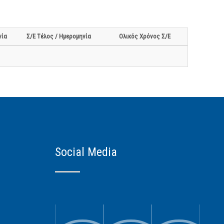
νία
Σ/Ε Τέλος / Ημερομηνία
Ολικός Χρόνος Σ/Ε
Social Media