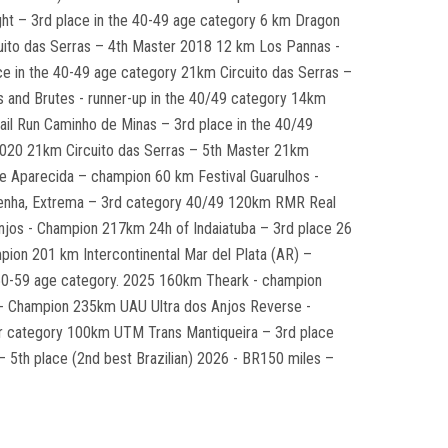
ight – 3rd place in the 40-49 age category 6 km Dragon
cuito das Serras – 4th Master 2018 12 km Los Pannas -
e in the 40-49 age category 21km Circuito das Serras –
 and Brutes - runner-up in the 40/49 category 14km
rail Run Caminho de Minas – 3rd place in the 40/49
2020 21km Circuito das Serras – 5th Master 21km
 Aparecida – champion 60 km Festival Guarulhos -
nha, Extrema – 3rd category 40/49 120km RMR Real
njos - Champion 217km 24h of Indaiatuba – 3rd place 26
ion 201 km Intercontinental Mar del Plata (AR) –
50-59 age category. 2025 160km Theark - champion
 - Champion 235km UAU Ultra dos Anjos Reverse -
r category 100km UTM Trans Mantiqueira – 3rd place
 5th place (2nd best Brazilian) 2026 - BR150 miles –