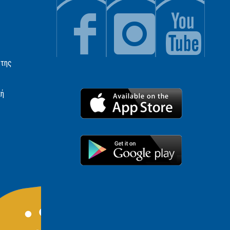
 της
κή