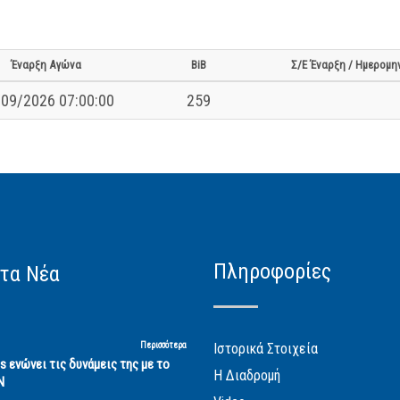
Έναρξη Αγώνα
BiB
Σ/Ε Έναρξη / Ημερομη
09/2026 07:00:00
259
Πληροφορίες
τα Νέα
Περισσότερα
Ιστορικά Στοιχεία
cs ενώνει τις δυνάμεις της με το
Η Διαδρομή
Ν