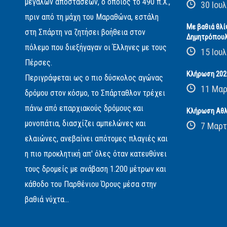
μεγάλων αποστάσεων, ο οποίος το 490 π.Χ.,
30 Ιουλ
πριν από τη μάχη του Μαραθώνα, εστάλη
Με βαθιά θλί
στη Σπάρτη να ζητήσει βοήθεια στον
Δημητρόπου
πόλεμο που διεξήγαγαν οι Έλληνες με τους
15 Ιουλ
Πέρσες.
Κλήρωση 2026
Περιγράφεται ως ο πιο δύσκολος αγώνας
11 Μαρ
δρόμου στον κόσμο, το Σπάρταθλον τρέχει
πάνω από επαρχιακούς δρόμους και
Κλήρωση Αθλ
μονοπάτια, διασχίζει αμπελώνες και
7 Μαρτ
ελαιώνες, ανεβαίνει απότομες πλαγιές και
η πιο προκλητική απ' όλες όταν κατευθύνει
τους δρομείς με ανάβαση 1.200 μέτρων και
κάθοδο του Παρθένιου Όρους μέσα στην
βαθιά νύχτα...