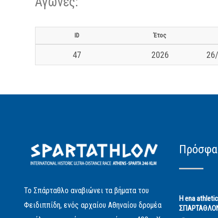
Αγώνες:
ID
Έτος
47
2026
26/
Πρόσφα
Το Σπάρταθλο αναβιώνει τα βήματα του
Η ena athleti
Φειδιππίδη, ενός αρχαίου Αθηναίου δρομέα
ΣΠΑΡΤΑΘΛΟ