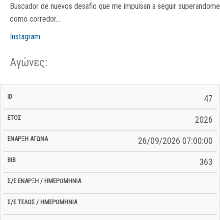
Buscador de nuevos desafio que me impulsan a seguir superandome
como corredor...
Instagram
Αγώνες:
Σ/Ε Έναρξη
Ολικός
47
Έναρξη
Σ/Ε Τέλος /
ID
Έτος
BiB
/
Χρόνος
Αγώνα
Ημερομηνία
Ημερομηνία
Σ/Ε
2026
26/09/2026 07:00:00
363