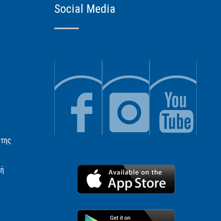
Social Media
 της
κή