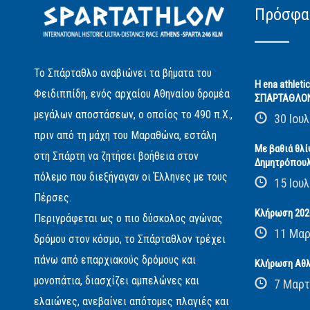
Πρόσφα
Το Σπάρταθλο αναβιώνει τα βήματα του
Η ena athleti
Φειδιππίδη, ενός αρχαίου Αθηναίου δρομέα
ΣΠΑΡΤΑΘΛΟ
μεγάλων αποστάσεων, ο οποίος το 490 π.Χ.,
30 Ιουλ
πριν από τη μάχη του Μαραθώνα, εστάλη
Με βαθιά θλί
στη Σπάρτη να ζητήσει βοήθεια στον
Δημητρόπου
πόλεμο που διεξήγαγαν οι Έλληνες με τους
15 Ιουλ
Πέρσες.
Κλήρωση 2026
Περιγράφεται ως ο πιο δύσκολος αγώνας
11 Μαρ
δρόμου στον κόσμο, το Σπάρταθλον τρέχει
πάνω από επαρχιακούς δρόμους και
Κλήρωση Αθλ
μονοπάτια, διασχίζει αμπελώνες και
7 Μαρτ
ελαιώνες, ανεβαίνει απότομες πλαγιές και