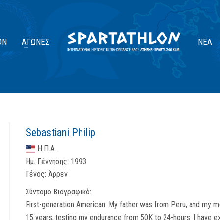
ΟΝ
ΑΓΏΝΕΣ
ΝΈΑ
Sebastiani Philip
Η.Π.Α.
Ημ. Γέννησης:
1993
Γένος:
Άρρεν
Σύντομο Βιογραφικό:
First-generation American. My father was from Peru, and my mot
15 years, testing my endurance from 50K to 24-hours. I have exp