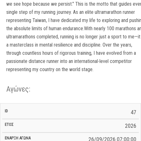
we see hope because we persist." This is the motto that guides eve
single step of my running journey. As an elite ultramarathon runner
representing Taiwan, I have dedicated my life to exploring and pushi
the absolute limits of human endurance.With nearly 100 marathons a
ultramarathons completed, running is no longer just a sport to me—it 
a masterclass in mental resilience and discipline. Over the years,
through countless hours of rigorous training, I have evolved from a
passionate distance runner into an international-level competitor
representing my country on the world stage.
Αγώνες:
Σ/Ε Έναρξη
Ολικός
47
Έναρξη
Σ/Ε Τέλος /
ID
Έτος
BiB
/
Χρόνος
Αγώνα
Ημερομηνία
Ημερομηνία
Σ/Ε
2026
26/09/2026 07:00:00