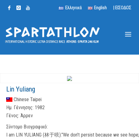
Ελληνικά
English
| ΕΙΣΟΔΟΣ
Lin Yuliang
Chinese Taipei
Ημ. Γέννησης:
1982
Γένος:
Άρρεν
Σύντομο Βιογραφικό:
I am LIN YULIANG (林于喨)."We don't persist because we see hope