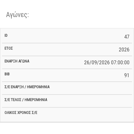
Αγώνες:
Σ/Ε Έναρξη
Ολικός
47
Έναρξη
Σ/Ε Τέλος /
ID
Έτος
BiB
/
Χρόνος
Αγώνα
Ημερομηνία
Ημερομηνία
Σ/Ε
2026
26/09/2026 07:00:00
91