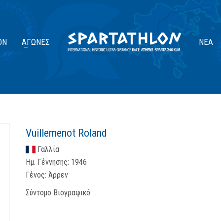
ΟΝ
ΑΓΏΝΕΣ
ΝΈΑ
Vuillemenot Roland
Γαλλία
Ημ. Γέννησης:
1946
Γένος:
Άρρεν
Σύντομο Βιογραφικό: