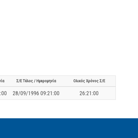
νία
Σ/Ε Τέλος / Ημερομηνία
Ολικός Χρόνος Σ/Ε
:00
28/09/1996 09:21:00
26:21:00