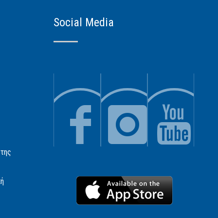
Social Media
 της
κή