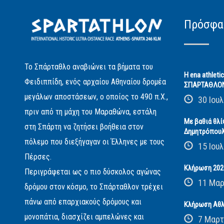
Πρόσφα
Το Σπάρταθλο αναβιώνει τα βήματα του
Η ena athleti
Φειδιππίδη, ενός αρχαίου Αθηναίου δρομέα
ΣΠΑΡΤΑΘΛΟ
μεγάλων αποστάσεων, ο οποίος το 490 π.Χ.,
30 Ιουλ
πριν από τη μάχη του Μαραθώνα, εστάλη
Με βαθιά θλί
στη Σπάρτη να ζητήσει βοήθεια στον
Δημητρόπου
πόλεμο που διεξήγαγαν οι Έλληνες με τους
15 Ιουλ
Πέρσες.
Κλήρωση 2026
Περιγράφεται ως ο πιο δύσκολος αγώνας
11 Μαρ
δρόμου στον κόσμο, το Σπάρταθλον τρέχει
πάνω από επαρχιακούς δρόμους και
Κλήρωση Αθλ
μονοπάτια, διασχίζει αμπελώνες και
7 Μαρτ