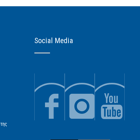
Social Media
 της