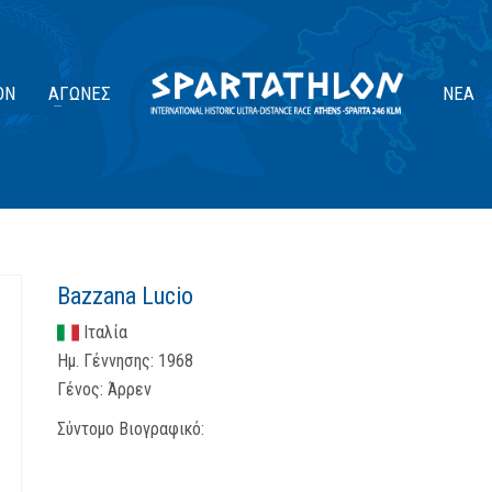
ΟΝ
ΑΓΏΝΕΣ
ΝΈΑ
Bazzana Lucio
Ιταλία
Ημ. Γέννησης:
1968
Γένος:
Άρρεν
Σύντομο Βιογραφικό: