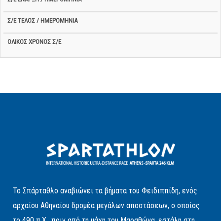
Το Σπάρταθλο αναβιώνει τα βήματα του Φειδιππίδη, ενός
αρχαίου Αθηναίου δρομέα μεγάλων αποστάσεων, ο οποίος
το 490 π.Χ., πριν από τη μάχη του Μαραθώνα, εστάλη στη