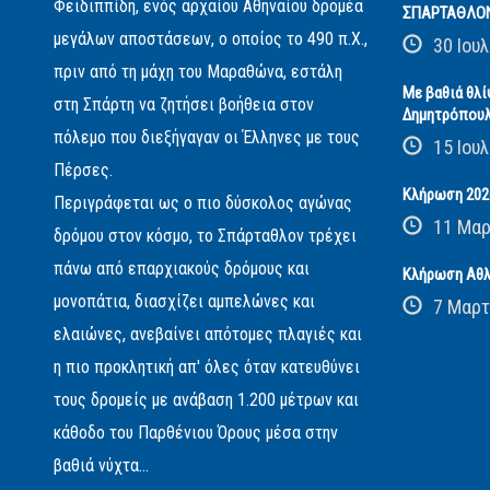
Φειδιππίδη, ενός αρχαίου Αθηναίου δρομέα
ΣΠΑΡΤΑΘΛΟ
μεγάλων αποστάσεων, ο οποίος το 490 π.Χ.,
30 Ιουλ
πριν από τη μάχη του Μαραθώνα, εστάλη
Με βαθιά θλί
στη Σπάρτη να ζητήσει βοήθεια στον
Δημητρόπου
πόλεμο που διεξήγαγαν οι Έλληνες με τους
15 Ιουλ
Πέρσες.
Κλήρωση 2026
Περιγράφεται ως ο πιο δύσκολος αγώνας
11 Μαρ
δρόμου στον κόσμο, το Σπάρταθλον τρέχει
πάνω από επαρχιακούς δρόμους και
Κλήρωση Αθλ
μονοπάτια, διασχίζει αμπελώνες και
7 Μαρτ
ελαιώνες, ανεβαίνει απότομες πλαγιές και
η πιο προκλητική απ' όλες όταν κατευθύνει
τους δρομείς με ανάβαση 1.200 μέτρων και
κάθοδο του Παρθένιου Όρους μέσα στην
βαθιά νύχτα...