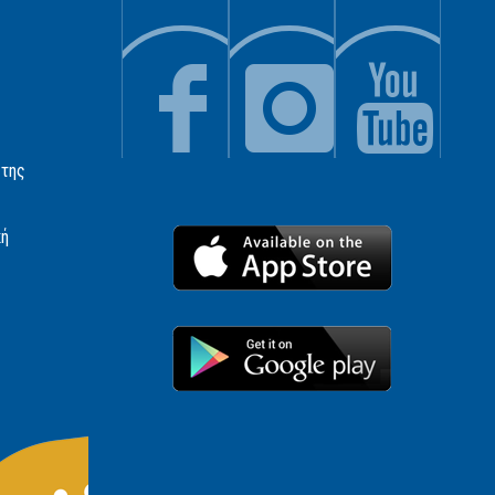
 της
κή