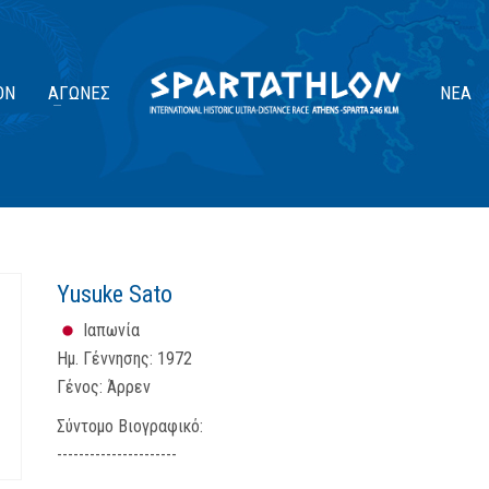
ΟΝ
ΑΓΏΝΕΣ
ΝΈΑ
Yusuke Sato
Ιαπωνία
Ημ. Γέννησης:
1972
Γένος:
Άρρεν
Σύντομο Βιογραφικό:
----------------------