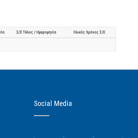
νία
Σ/Ε Τέλος / Ημερομηνία
Ολικός Χρόνος Σ/Ε
Social Media