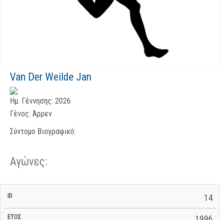
Van Der Weilde Jan
Ημ. Γέννησης:
2026
Γένος:
Άρρεν
Σύντομο Βιογραφικό:
Αγώνες:
Σ/Ε Έναρξη
Ολικός
14
Έναρξη
Σ/Ε Τέλος /
ID
Έτος
BiB
/
Χρόνος
Αγώνα
Ημερομηνία
Ημερομηνία
Σ/Ε
1996