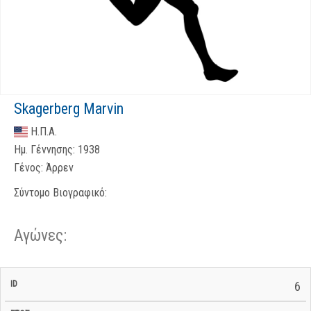
Skagerberg Marvin
Η.Π.Α.
Ημ. Γέννησης:
1938
Γένος:
Άρρεν
Σύντομο Βιογραφικό:
Αγώνες:
Σ/Ε Έναρξη
Ολικός
6
Έναρξη
Σ/Ε Τέλος /
ID
Έτος
BiB
/
Χρόνος
Αγώνα
Ημερομηνία
Ημερομηνία
Σ/Ε