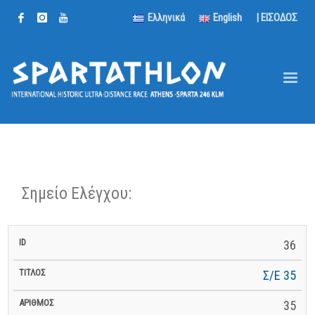
Ελληνικά
English
| ΕΙΣΟΔΟΣ
Σημείο Ελέγχου:
km για
km για
Γεωμ.
Γεωμ.
36
ID
Τίτλος
Αριθμός
km
Επόμενο
Τερματισμό
Πλάτος
Μήκος
Σ/Ε 35
35