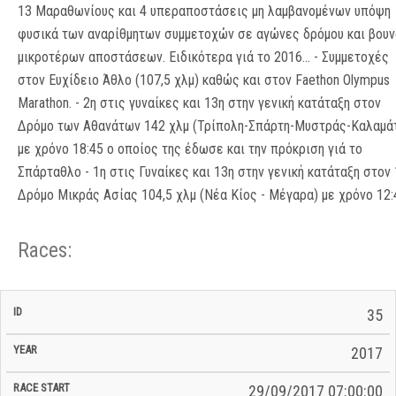
13 Μαραθωνίους και 4 υπεραποστάσεις μη λαμβανομένων υπόψη
φυσικά των αναρίθμητων συμμετοχών σε αγώνες δρόμου και βουν
μικροτέρων αποστάσεων. Ειδικότερα γιά το 2016... - Συμμετοχές
στον Ευχίδειο Άθλο (107,5 χλμ) καθώς και στον Faethon Olympus
Marathon. - 2η στις γυναίκες και 13η στην γενική κατάταξη στον
Δρόμο των Αθανάτων 142 χλμ (Τρίπολη-Σπάρτη-Μυστράς-Καλαμά
με χρόνο 18:45 ο οποίος της έδωσε και την πρόκριση γιά το
Σπάρταθλο - 1η στις Γυναίκες και 13η στην γενική κατάταξη στον
Δρόμο Μικράς Ασίας 104,5 χλμ (Νέα Κίος - Μέγαρα) με χρόνο 12:
Races:
CP
CP
35
C/P
Race
Start
End
ID
Year
BiB
Total
Start
/
/
Time
2017
Date
Date
29/09/2017 07:00:00