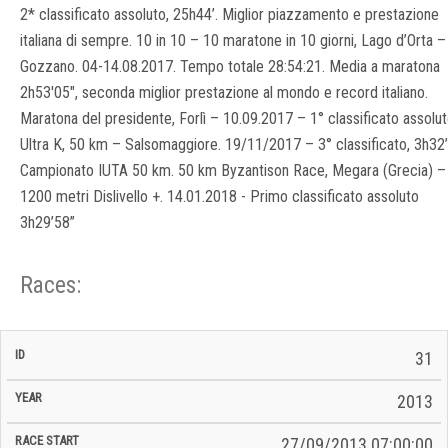
2* classificato assoluto, 25h44’. Miglior piazzamento e prestazione
italiana di sempre. 10 in 10 – 10 maratone in 10 giorni, Lago d’Orta –
Gozzano. 04-14.08.2017. Tempo totale 28:54:21. Media a maratona
2h53'05", seconda miglior prestazione al mondo e record italiano.
Maratona del presidente, Forlì – 10.09.2017 – 1° classificato assolu
Ultra K, 50 km – Salsomaggiore. 19/11/2017 – 3° classificato, 3h32’
Campionato IUTA 50 km. 50 km Byzantison Race, Megara (Grecia) –
1200 metri Dislivello +. 14.01.2018 - Primo classificato assoluto
3h29’58”
Races:
CP
CP
31
C/P
Race
Start
End
ID
Year
BiB
Total
Start
/
/
Time
2013
Date
Date
27/09/2013 07:00:00