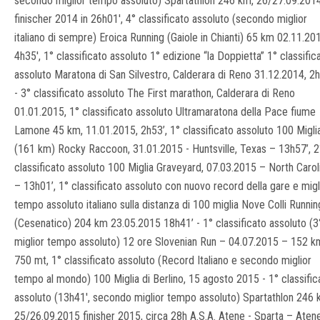
secondo miglior tempo assoluto) Spartathlon 246 km, 26/27.09.201
finischer 2014 in 26h01', 4° classificato assoluto (secondo miglior
italiano di sempre) Eroica Running (Gaiole in Chianti) 65 km 02.11.20
4h35', 1° classificato assoluto 1° edizione “la Doppietta” 1° classific
assoluto Maratona di San Silvestro, Calderara di Reno 31.12.2014, 2
- 3° classificato assoluto The First marathon, Calderara di Reno
01.01.2015, 1° classificato assoluto Ultramaratona della Pace fiume
Lamone 45 km, 11.01.2015, 2h53’, 1° classificato assoluto 100 Migli
(161 km) Rocky Raccoon, 31.01.2015 - Huntsville, Texas – 13h57’, 2
classificato assoluto 100 Miglia Graveyard, 07.03.2015 – North Carol
– 13h01’, 1° classificato assoluto con nuovo record della gare e migl
tempo assoluto italiano sulla distanza di 100 miglia Nove Colli Runnin
(Cesenatico) 204 km 23.05.2015 18h41’ - 1° classificato assoluto (3
miglior tempo assoluto) 12 ore Slovenian Run – 04.07.2015 – 152 k
750 mt, 1° classificato assoluto (Record Italiano e secondo miglior
tempo al mondo) 100 Miglia di Berlino, 15 agosto 2015 - 1° classific
assoluto (13h41', secondo miglior tempo assoluto) Spartathlon 246 
25/26.09.2015 finisher 2015, circa 28h A.S.A. Atene - Sparta – Aten