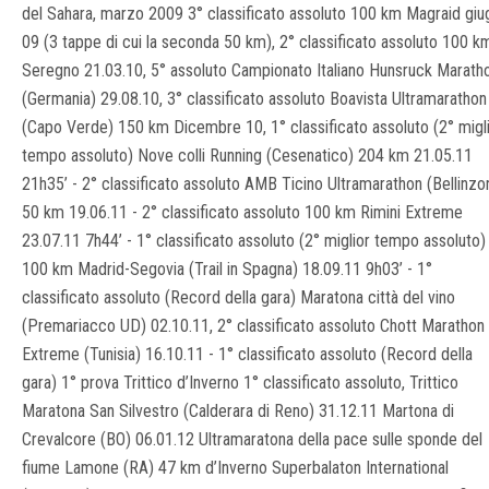
del Sahara, marzo 2009 3° classificato assoluto 100 km Magraid giu
09 (3 tappe di cui la seconda 50 km), 2° classificato assoluto 100 k
Seregno 21.03.10, 5° assoluto Campionato Italiano Hunsruck Marath
(Germania) 29.08.10, 3° classificato assoluto Boavista Ultramarathon
(Capo Verde) 150 km Dicembre 10, 1° classificato assoluto (2° migl
tempo assoluto) Nove colli Running (Cesenatico) 204 km 21.05.11
21h35’ - 2° classificato assoluto AMB Ticino Ultramarathon (Bellinzo
50 km 19.06.11 - 2° classificato assoluto 100 km Rimini Extreme
23.07.11 7h44’ - 1° classificato assoluto (2° miglior tempo assoluto)
100 km Madrid-Segovia (Trail in Spagna) 18.09.11 9h03’ - 1°
classificato assoluto (Record della gara) Maratona città del vino
(Premariacco UD) 02.10.11, 2° classificato assoluto Chott Marathon
Extreme (Tunisia) 16.10.11 - 1° classificato assoluto (Record della
gara) 1° prova Trittico d’Inverno 1° classificato assoluto, Trittico
Maratona San Silvestro (Calderara di Reno) 31.12.11 Martona di
Crevalcore (BO) 06.01.12 Ultramaratona della pace sulle sponde del
fiume Lamone (RA) 47 km d’Inverno Superbalaton International