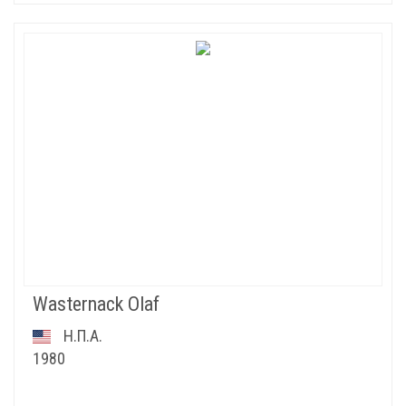
Wasternack Olaf
Η.Π.Α.
1980