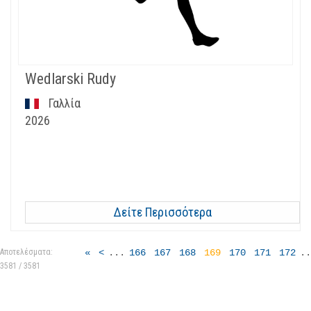
Wedlarski Rudy
Γαλλία
2026
Δείτε Περισσότερα
Αποτελέσματα:
«
<
...
166
167
168
169
170
171
172
..
3581 / 3581