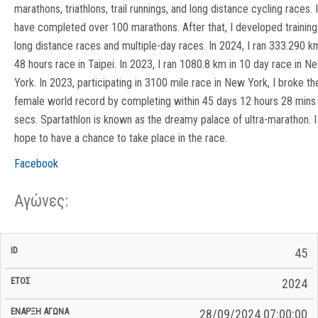
marathons, triathlons, trail runnings, and long distance cycling races. I
have completed over 100 marathons. After that, I developed training
long distance races and multiple-day races. In 2024, I ran 333.290 k
48 hours race in Taipei. In 2023, I ran 1080.8 km in 10 day race in N
York. In 2023, participating in 3100 mile race in New York, I broke th
female world record by completing within 45 days 12 hours 28 mins
secs. Spartathlon is known as the dreamy palace of ultra-marathon. I
hope to have a chance to take place in the race.
Facebook
Αγώνες:
Σ/Ε Έναρξη
Ολικός
45
Έναρξη
Σ/Ε Τέλος /
ID
Έτος
BiB
/
Χρόνος
Αγώνα
Ημερομηνία
Ημερομηνία
Σ/Ε
2024
28/09/2024 07:00:00