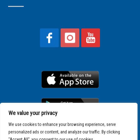
We value your privacy
We use cookies to enhance your browsing experience, serve
personalized ads or content, and analyze our traffic. By clicking
Copyright © 2025 SPARTATHLON
"Accept All", you consent to our use of cookies.