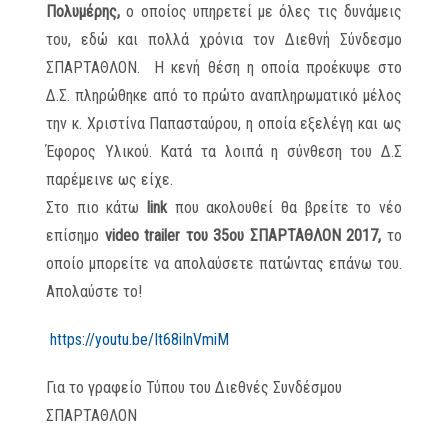
Πολυμέρης,
ο οποίος υπηρετεί με όλες τις δυνάμεις
του, εδώ και πολλά χρόνια τον Διεθνή Σύνδεσμο
ΣΠΑΡΤΑΘΛΟΝ. Η κενή θέση η οποία προέκυψε στο
Δ.Σ. πληρώθηκε από το πρώτο αναπληρωματικό μέλος
την κ. Χριστίνα Παπασταύρου, η οποία εξελέγη και ως
Έφορος Υλικού. Κατά τα λοιπά η σύνθεση του Δ.Σ
παρέμεινε ως είχε.
Στο πιο κάτω
link
που ακολουθεί θα βρείτε το νέο
επίσημο
video trailer του 35ου ΣΠΑΡΤΑΘΛΟΝ 2017,
το
οποίο μπορείτε να απολαύσετε πατώντας επάνω του.
Απολαύστε το!
https://youtu.be/It68iInVmiM
Για το γραφείο Τύπου του Διεθνές Συνδέσμου
ΣΠΑΡΤΑΘΛΟΝ