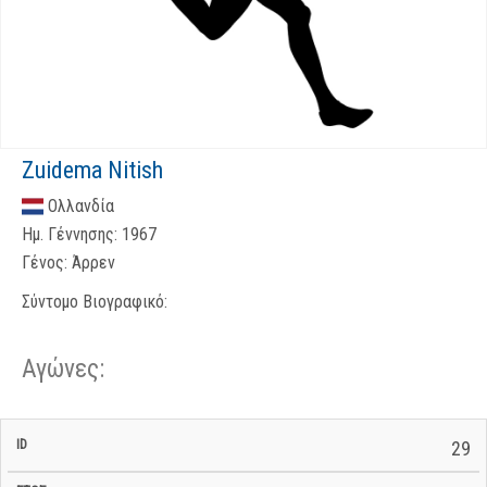
Zuidema Nitish
Ολλανδία
Ημ. Γέννησης:
1967
Γένος:
Άρρεν
Σύντομο Βιογραφικό:
Αγώνες:
Σ/Ε Έναρξη
Ολικός
29
Έναρξη
Σ/Ε Τέλος /
ID
Έτος
BiB
/
Χρόνος
Αγώνα
Ημερομηνία
Ημερομηνία
Σ/Ε