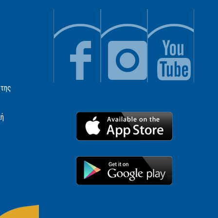
 της
κή