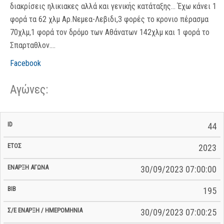
διακρίσεις ηλικιακες αλλά και γενικής κατάταξης... Έχω κάνει 1
φορά τα 62 χλμ Αρ.Νεμεα-Λεβιδι,3 φορές το κρονιο πέρασμα
70χλμ,1 φορά τον δρόμο των Αθάνατων 142χλμ και 1 φορά το
Σπαρταθλον....
Facebook
Αγώνες:
Σ/Ε Έναρξη
Ολικός
44
Έναρξη
Σ/Ε Τέλος /
ID
Έτος
BiB
/
Χρόνος
Αγώνα
Ημερομηνία
Ημερομηνία
Σ/Ε
2023
30/09/2023 07:00:00
195
30/09/2023 07:00:25