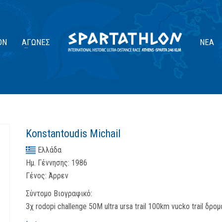
ΟΝ
ΑΓΏΝΕΣ
ΝΈΑ
Konstantoudis Michail
Ελλάδα
Ημ. Γέννησης:
1986
Γένος:
Άρρεν
Σύντομο Βιογραφικό:
3χ rodopi challenge 50M ultra ursa trail 100km vucko trail δ