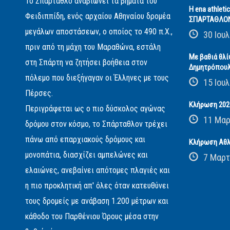
Το Σπάρταθλο αναβιώνει τα βήματα του
Η ena athleti
Φειδιππίδη, ενός αρχαίου Αθηναίου δρομέα
ΣΠΑΡΤΑΘΛΟ
μεγάλων αποστάσεων, ο οποίος το 490 π.Χ.,
30 Ιουλ
πριν από τη μάχη του Μαραθώνα, εστάλη
Με βαθιά θλί
στη Σπάρτη να ζητήσει βοήθεια στον
Δημητρόπου
πόλεμο που διεξήγαγαν οι Έλληνες με τους
15 Ιουλ
Πέρσες.
Κλήρωση 2026
Περιγράφεται ως ο πιο δύσκολος αγώνας
11 Μαρ
δρόμου στον κόσμο, το Σπάρταθλον τρέχει
πάνω από επαρχιακούς δρόμους και
Κλήρωση Αθλ
μονοπάτια, διασχίζει αμπελώνες και
7 Μαρτ
ελαιώνες, ανεβαίνει απότομες πλαγιές και
η πιο προκλητική απ' όλες όταν κατευθύνει
τους δρομείς με ανάβαση 1.200 μέτρων και
κάθοδο του Παρθένιου Όρους μέσα στην