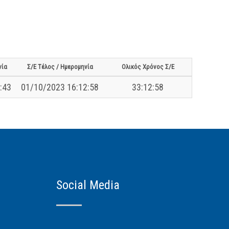
νία
Σ/Ε Τέλος / Ημερομηνία
Ολικός Χρόνος Σ/Ε
:43
01/10/2023 16:12:58
33:12:58
Social Media