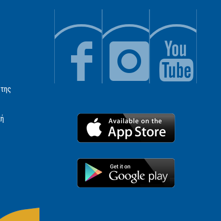
 της
κή