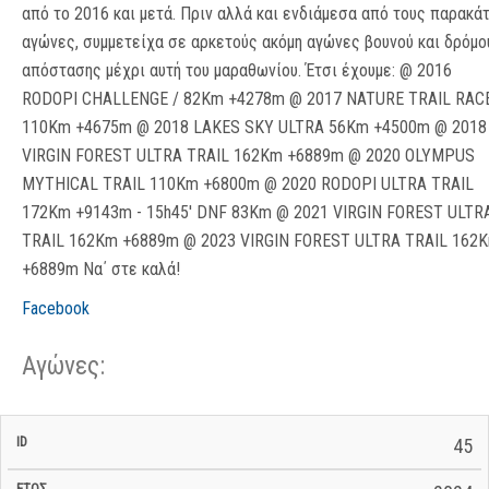
από το 2016 και μετά. Πριν αλλά και ενδιάμεσα από τους παρακά
αγώνες, συμμετείχα σε αρκετούς ακόμη αγώνες βουνού και δρόμο
απόστασης μέχρι αυτή του μαραθωνίου. Έτσι έχουμε: @ 2016
RODOPI CHALLENGE / 82Km +4278m @ 2017 NATURE TRAIL RAC
110Km +4675m @ 2018 LAKES SKY ULTRA 56Km +4500m @ 2018
VIRGIN FOREST ULTRA TRAIL 162Km +6889m @ 2020 OLYMPUS
MYTHICAL TRAIL 110Km +6800m @ 2020 RODOPI ULTRA TRAIL
172Km +9143m - 15h45' DNF 83Km @ 2021 VIRGIN FOREST ULTR
TRAIL 162Km +6889m @ 2023 VIRGIN FOREST ULTRA TRAIL 162
+6889m Να΄ στε καλά!
Facebook
Αγώνες:
Σ/Ε Έναρξη
Ολικός
45
Έναρξη
Σ/Ε Τέλος /
ID
Έτος
BiB
/
Χρόνος
Αγώνα
Ημερομηνία
Ημερομηνία
Σ/Ε