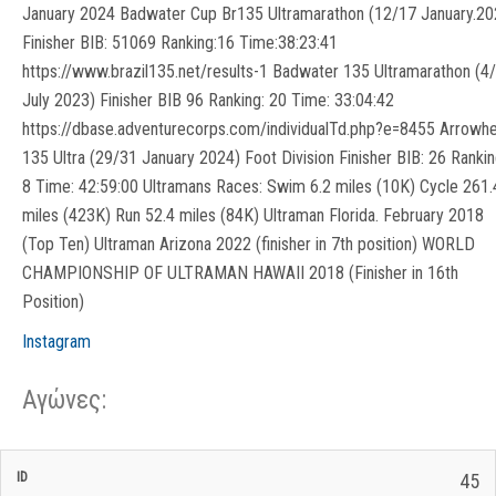
January 2024 Badwater Cup Br135 Ultramarathon (12/17 January.20
Finisher BIB: 51069 Ranking:16 Time:38:23:41
https://www.brazil135.net/results-1 Badwater 135 Ultramarathon (4
July 2023) Finisher BIB 96 Ranking: 20 Time: 33:04:42
https://dbase.adventurecorps.com/individualTd.php?e=8455 Arrowh
135 Ultra (29/31 January 2024) Foot Division Finisher BIB: 26 Rankin
8 Time: 42:59:00 Ultramans Races: Swim 6.2 miles (10K) Cycle 261.
miles (423K) Run 52.4 miles (84K) Ultraman Florida. February 2018
(Top Ten) Ultraman Arizona 2022 (finisher in 7th position) WORLD
CHAMPIONSHIP OF ULTRAMAN HAWAII 2018 (Finisher in 16th
Position)
Instagram
Αγώνες:
Σ/Ε Έναρξη
Ολικός
45
Έναρξη
Σ/Ε Τέλος /
ID
Έτος
BiB
/
Χρόνος