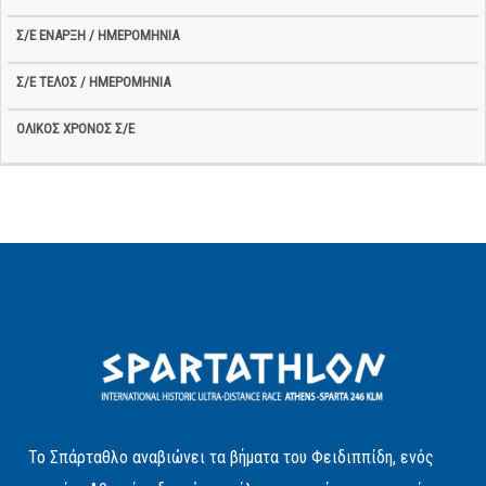
Το Σπάρταθλο αναβιώνει τα βήματα του Φειδιππίδη, ενός