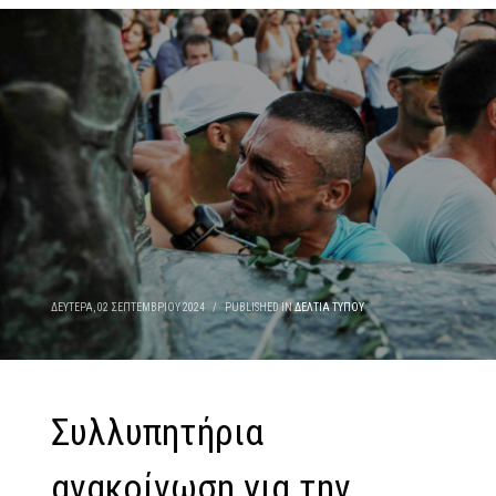
ΔΕΥΤΈΡΑ, 02 ΣΕΠΤΕΜΒΡΊΟΥ 2024
/
PUBLISHED IN
ΔΕΛΤΊΑ ΤΎΠΟΥ
Συλλυπητήρια
ανακοίνωση για την