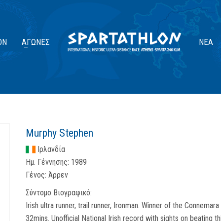
ΟΝ
ΑΓΏΝΕΣ
ΝΈΑ
Murphy Stephen
Ιρλανδία
Ημ. Γέννησης:
1989
Γένος:
Άρρεν
Σύντομο Βιογραφικό:
Irish ultra runner, trail runner, Ironman. Winner of the Connema
32mins. Unofficial National Irish record with sights on beating thi