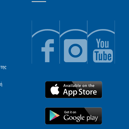
 της
κή