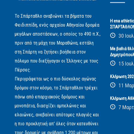
Το Σπάρταθλο αναβιώνει τα βήματα του
Η ena athleti
Φειδιππίδη, ενός αρχαίου Αθηναίου δρομέα
ΣΠΑΡΤΑΘΛΟ
μεγάλων αποστάσεων, ο οποίος το 490 π.Χ.,
30 Ιουλ
πριν από τη μάχη του Μαραθώνα, εστάλη
Με βαθιά θλί
στη Σπάρτη να ζητήσει βοήθεια στον
Δημητρόπου
πόλεμο που διεξήγαγαν οι Έλληνες με τους
15 Ιουλ
Πέρσες.
Κλήρωση 2026
Περιγράφεται ως ο πιο δύσκολος αγώνας
11 Μαρ
δρόμου στον κόσμο, το Σπάρταθλον τρέχει
πάνω από επαρχιακούς δρόμους και
Κλήρωση Αθλ
μονοπάτια, διασχίζει αμπελώνες και
7 Μαρτ
ελαιώνες, ανεβαίνει απότομες πλαγιές και
η πιο προκλητική απ' όλες όταν κατευθύνει
τους δρομείς με ανάβαση 1.200 μέτρων και