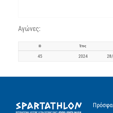
Αγώνες:
ID
Έτος
45
2024
28/
Πρόσφα